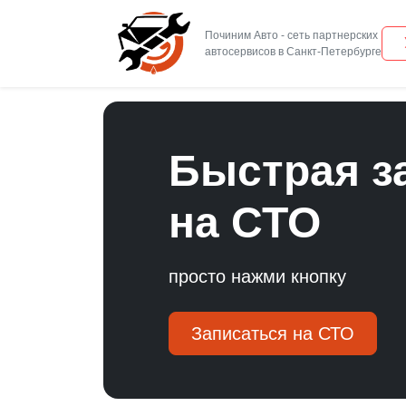
Починим Авто - сеть партнерских
Быстрая з
на
СТО
просто нажми кнопку
Записаться на СТО