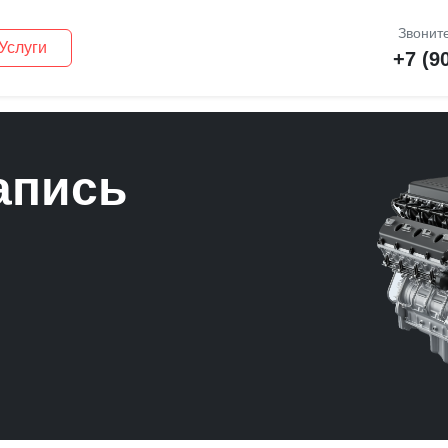
Звоните
Услуги
+7 (9
апись