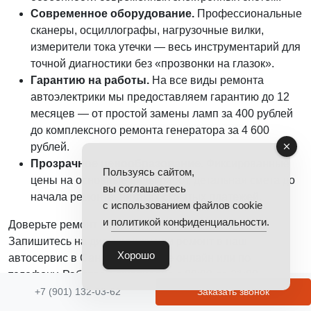
Современное оборудование.
Профессиональные
сканеры, осциллографы, нагрузочные вилки,
измерители тока утечки — весь инструментарий для
точной диагностики без «прозвонки на глазок».
Гарантию на работы.
На все виды ремонта
автоэлектрики мы предоставляем гарантию до 12
месяцев — от простой замены ламп за 400 рублей
до комплексного ремонта генератора за 4 600
рублей.
Прозрачное ценообразование.
Фиксированные
Пользуясь сайтом,
цены на основные виды работ, детальная смета до
вы соглашаетесь
начала ремонта, никаких скрытых платежей.
с использованием файлов cookie
и
политикой конфиденциальности
.
Доверьте ремонт автоэлектрики профессионалам.
Запишитесь на диагностику или ремонт в наш
Хорошо
автосервис в Санкт-Петербурге онлайн или по
телефону. Работаем ежедневно с 09:00 до 21:00,
предоставляем гарантию на все выполненные работы.
+7 (901) 132-03-62
Заказать звонок