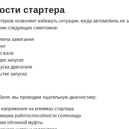
ости стартера
ером позволяет избежать ситуации, когда автомобиль не 
ении следующих симптомов:
ключа зажигания
ует
о вала
при запуске
уска двигателя
ытке запуска
биля, мы проводим тщательную диагностику:
 напряжения на клеммах стартера
оверка работоспособности соленоида
ния обгонной муфты