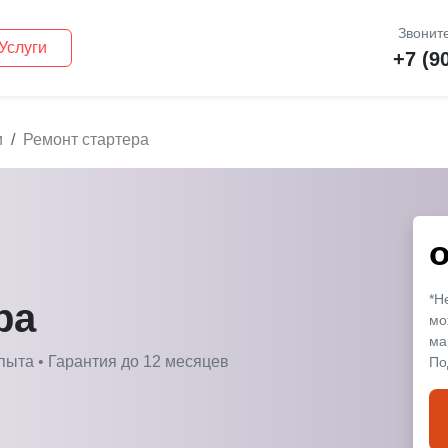
Звоните
Услуги
+7 (9
и
Ремонт стартера
*Н
ра
мо
ма
пыта • Гарантия до 12 месяцев
По