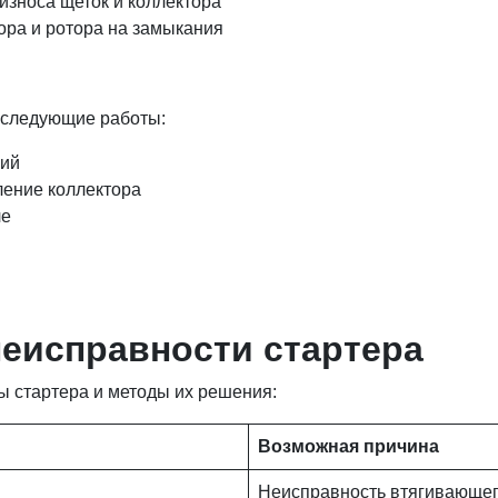
износа щеток и коллектора
ора и ротора на замыкания
 следующие работы:
ний
ление коллектора
ле
еисправности стартера
 стартера и методы их решения:
Возможная причина
Неисправность втягивающе