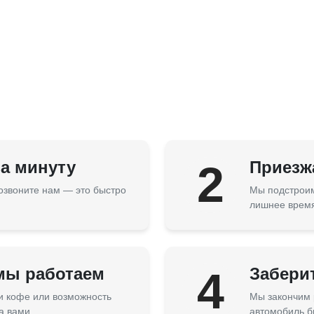
за минуту
2
Приезжа
озвоните нам — это быстро
Мы подстроим
лишнее врем
 мы работаем
4
Забери
 и кофе или возможность
Мы закончим 
а вами.
автомобиль б