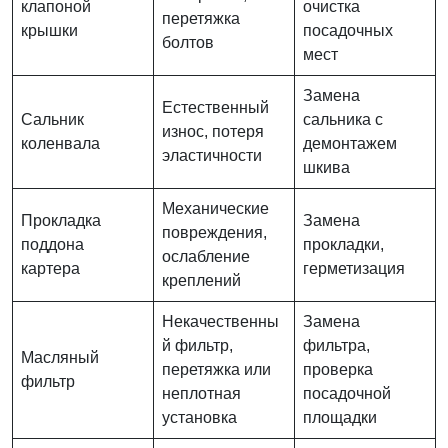
клапоной
очистка
перетяжка
крышки
посадочных
болтов
мест
Замена
Естественный
Сальник
сальника с
износ, потеря
коленвала
демонтажем
эластичности
шкива
Механические
Прокладка
Замена
повреждения,
поддона
прокладки,
ослабление
картера
герметизация
креплений
Некачественны
Замена
й фильтр,
фильтра,
Масляный
перетяжка или
проверка
фильтр
неплотная
посадочной
установка
площадки