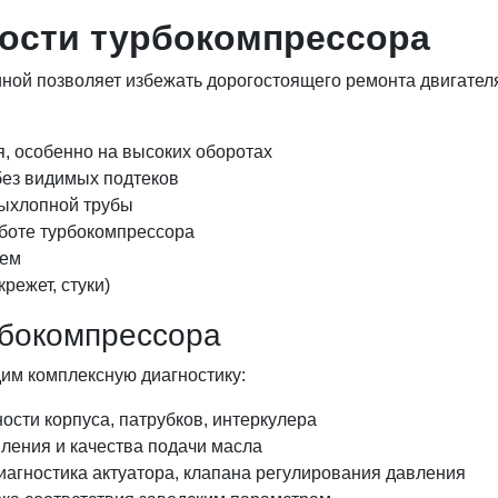
ости турбокомпрессора
ой позволяет избежать дорогостоящего ремонта двигателя
, особенно на высоких оборотах
ез видимых подтеков
выхлопной трубы
боте турбокомпрессора
лем
режет, стуки)
рбокомпрессора
им комплексную диагностику:
сти корпуса, патрубков, интеркулера
ления и качества подачи масла
агностика актуатора, клапана регулирования давления