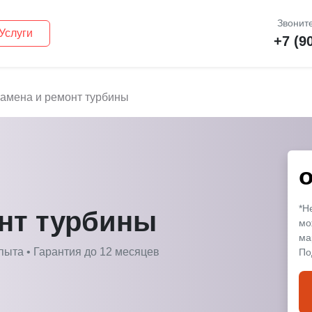
Звоните
Услуги
+7 (9
амена и ремонт турбины
*Н
нт турбины
мо
ма
пыта • Гарантия до 12 месяцев
По