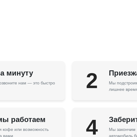
за минуту
2
Приезжа
озвоните нам — это быстро
Мы подстроим
лишнее врем
 мы работаем
4
Забери
 и кофе или возможность
Мы закончим 
а вами.
автомобиль б