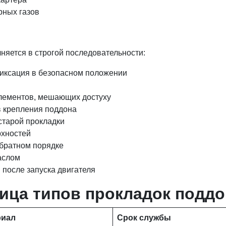
рных газов
няется в строгой последовательности:
иксация в безопасном положении
элементов, мешающих достуху
в крепления поддона
старой прокладки
рхностей
обратном порядке
аслом
 после запуска двигателя
ица типов прокладок поддо
риал
Срок службы