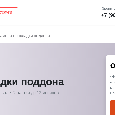
Звоните
Услуги
+7 (9
амена прокладки поддона
*Н
адки поддона
мо
ма
пыта • Гарантия до 12 месяцев
По