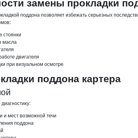
ости замены прокладки по
ладкой поддона позволяет избежать серьезных последств
омов:
е стоянки
о масла
гателя
работе двигателя
ки при визуальном осмотре
кладки поддона картера
ной
диагностику:
и и мест возможной течи
ления поддона
ий
картера