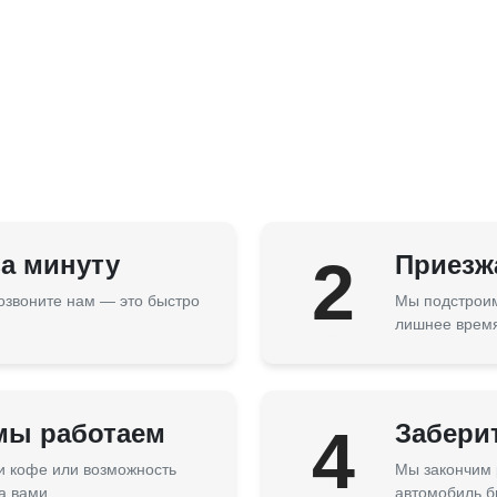
за минуту
2
Приезжа
озвоните нам — это быстро
Мы подстроим
лишнее врем
 мы работаем
4
Забери
 и кофе или возможность
Мы закончим 
а вами.
автомобиль б