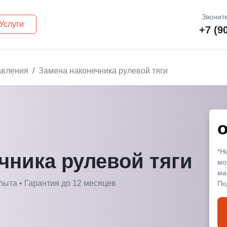
Звоните
Услуги
+7 (9
авления
Замена наконечника рулевой тяги
*Н
чника рулевой тяги
мо
ма
пыта • Гарантия до 12 месяцев
По