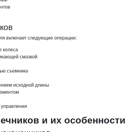
ентов
ков
иля включает следующие операции:
е колеса
икающей смазкой
щью съемника
нением исходной длины
моментом
 управления
ечников и их особенности