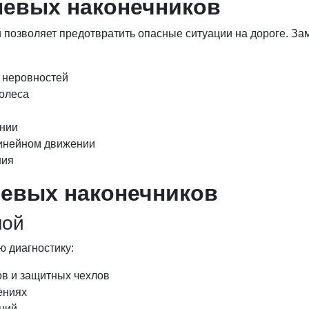
левых наконечников
озволяет предотвратить опасные ситуации на дороге. Зам
е неровностей
колеса
ении
линейном движении
ния
левых наконечников
ной
 диагностику:
в и защитных чехлов
ениях
ний