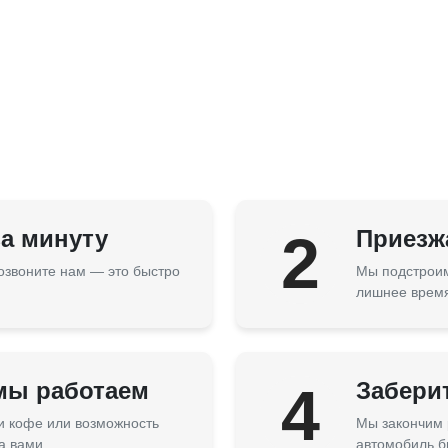
за минуту
2
Приезжа
озвоните нам — это быстро
Мы подстроим
лишнее врем
 мы работаем
4
Забери
 и кофе или возможность
Мы закончим 
а вами.
автомобиль б