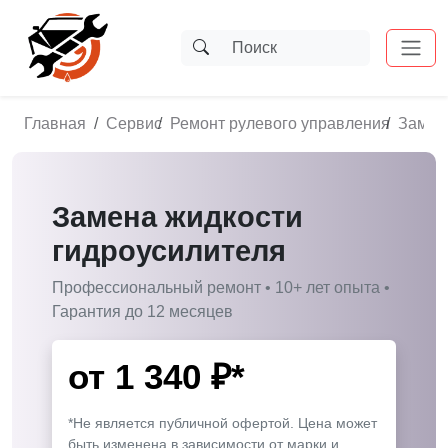
Главная
Сервис
Ремонт рулевого управления
Замен
Замена жидкости
гидроусилителя
Профессиональный ремонт • 10+ лет опыта •
Гарантия до 12 месяцев
от
1 340
₽*
*Не является публичной офертой. Цена может
быть изменена в зависимости от марки и