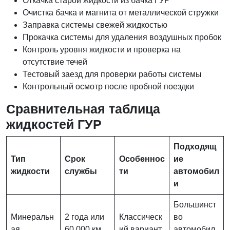
Откачка старой жидкости из бачка ГУР
Очистка бачка и магнита от металлической стружки
Заправка системы свежей жидкостью
Прокачка системы для удаления воздушных пробок
Контроль уровня жидкости и проверка на
отсутствие течей
Тестовый заезд для проверки работы системы
Контрольный осмотр после пробной поездки
Сравнительная таблица
жидкостей ГУР
Подходящ
Тип
Срок
Особеннос
ие
жидкости
службы
ти
автомобил
и
Большинст
Минеральн
2 года или
Классическ
во
ая
60 000 км
ий вариант
автомобил