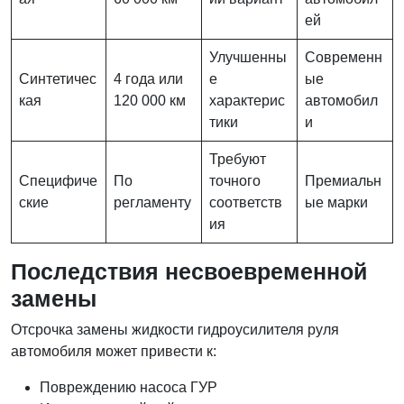
ей
Улучшенны
Современн
Синтетичес
4 года или
е
ые
кая
120 000 км
характерис
автомобил
тики
и
Требуют
Специфиче
По
точного
Премиальн
ские
регламенту
соответств
ые марки
ия
Последствия несвоевременной
замены
Отсрочка замены жидкости гидроусилителя руля
автомобиля может привести к:
Повреждению насоса ГУР