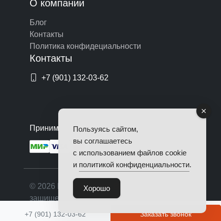
О компании
Блог
Контакты
Политика конфидециальности
Контакты
+7 (901) 132-03-62
Принимаем оплату по картам
Пользуясь сайтом,
вы соглашаетесь
с использованием файлов cookie
и
политикой конфиденциальности
.
© 2026 Починим Авто. Все права
Хорошо
защищены.
+7 (901) 132-03-62
Заказать звонок