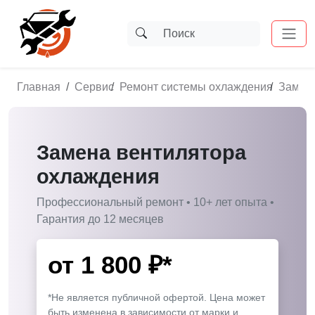
Главная
Сервис
Ремонт системы охлаждения
Замена
Замена вентилятора
охлаждения
Профессиональный ремонт • 10+ лет опыта •
Гарантия до 12 месяцев
от
1 800
₽*
*Не является публичной офертой. Цена может
быть изменена в зависимости от марки и