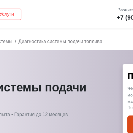
Звоните
Услуги
+7 (9
стемы
Диагностика системы подачи топлива
п
истемы подачи
*Н
мо
ма
По
пыта • Гарантия до 12 месяцев