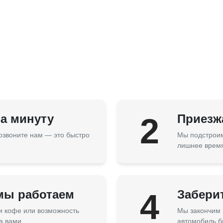
за минуту
2
Приезжа
озвоните нам — это быстро
Мы подстроим
лишнее врем
 мы работаем
4
Забери
 и кофе или возможность
Мы закончим 
а вами.
автомобиль б