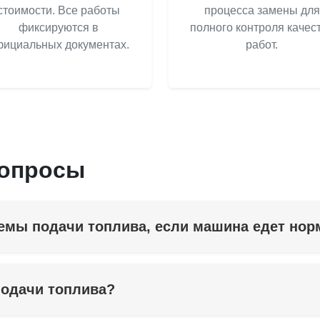
стоимости. Все работы
процесса замены для
фиксируются в
полного контроля качес
ициальных документах.
работ.
вопросы
темы подачи топлива, если машина едет но
подачи топлива?