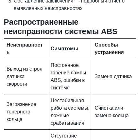
Составление заключения — подробный отчет о
выявленных неисправностях
Распространенные
неисправности системы ABS
Неисправност
Способы
Симптомы
ь
устранения
Постоянное
Выход из строя
горение лампы
датчика
Замена датчика
ABS, ошибки в
скорости
системе
Нестабильная
Загрязнение
работа системы,
Очистка или
тонерного
ложные
замена кольца
кольца
срабатывания
Отсутствие