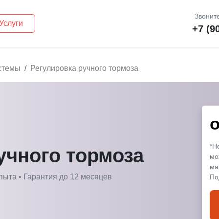
Звоните
Услуги
+7 (9
стемы
Регулировка ручного тормоза
*Н
учного тормоза
мо
ма
пыта • Гарантия до 12 месяцев
По