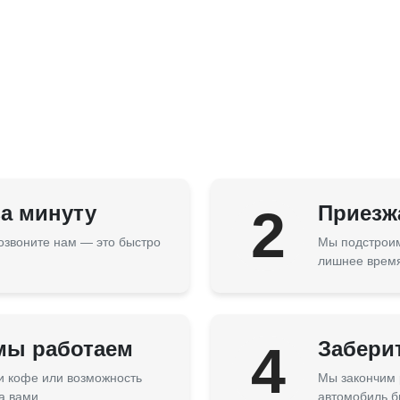
за минуту
2
Приезжа
озвоните нам — это быстро
Мы подстроим
лишнее врем
 мы работаем
4
Забери
 и кофе или возможность
Мы закончим 
а вами.
автомобиль б