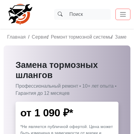
Главная
Сервис
Ремонт тормозной системы
Замена 
Замена тормозных
шлангов
Профессиональный ремонт • 10+ лет опыта •
Гарантия до 12 месяцев
от
1 090
₽*
*Не является публичной офертой. Цена может
быть изменена в зависимости от марки и