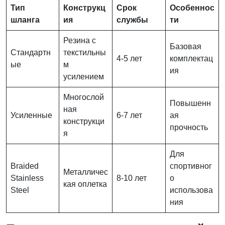
Тип
Конструкц
Срок
Особеннос
шланга
ия
службы
ти
Резина с
Базовая
Стандартн
текстильны
4-5 лет
комплектац
ые
м
ия
усилением
Многослой
Повышенн
ная
Усиленные
6-7 лет
ая
конструкци
прочность
я
Для
Braided
спортивног
Металличес
Stainless
8-10 лет
о
кая оплетка
Steel
использова
ния