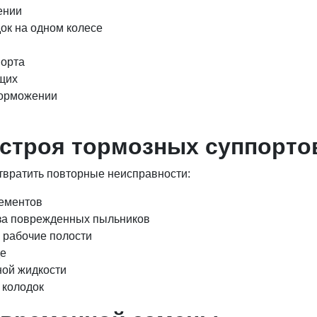
ении
ок на одном колесе
порта
щих
торможении
строя тормозных суппорто
твратить повторные неисправности:
лементов
за поврежденных пыльников
 рабочие полости
де
ной жидкости
 колодок