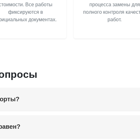
стоимости. Все работы
процесса замены для
фиксируются в
полного контроля качес
ициальных документах.
работ.
вопросы
порты?
правен?