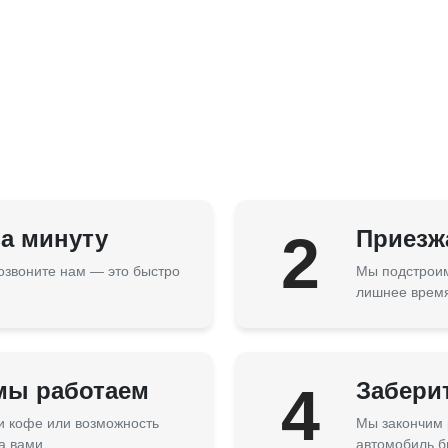
за минуту
2
Приезжа
озвоните нам — это быстро
Мы подстроим
лишнее врем
 мы работаем
4
Забери
 и кофе или возможность
Мы закончим 
а вами.
автомобиль б