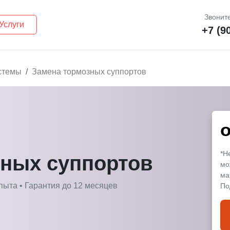
Звоните
Услуги
+7 (9
стемы
Замена тормозных суппортов
*Н
зных суппортов
мо
ма
пыта • Гарантия до 12 месяцев
По