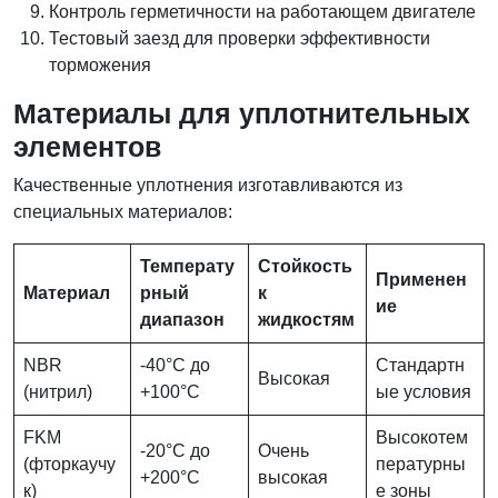
Контроль герметичности на работающем двигателе
Тестовый заезд для проверки эффективности
торможения
Материалы для уплотнительных
элементов
Качественные уплотнения изготавливаются из
специальных материалов:
Температу
Стойкость
Применен
Материал
рный
к
ие
диапазон
жидкостям
NBR
-40°C до
Стандартн
Высокая
(нитрил)
+100°C
ые условия
FKM
Высокотем
-20°C до
Очень
(фторкаучу
пературны
+200°C
высокая
к)
е зоны