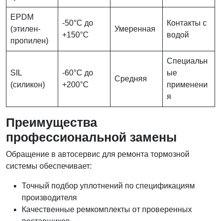
EPDM
-50°C до
Контакты с
(этилен-
Умеренная
+150°C
водой
пропилен)
Специальн
SIL
-60°C до
ые
Средняя
(силикон)
+200°C
применени
я
Преимущества
профессиональной замены
Обращение в автосервис для ремонта тормозной
системы обеспечивает:
Точный подбор уплотнений по спецификациям
производителя
Качественные ремкомплекты от проверенных