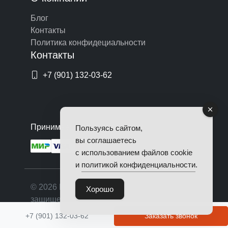
Блог
Контакты
Политика конфидециальности
Контакты
+7 (901) 132-03-62
Принимаем оплату по картам
Пользуясь сайтом,
вы соглашаетесь
с использованием файлов cookie
и
политикой конфиденциальности
.
© 2026 Починим Авто. Все права
Хорошо
защищены.
+7 (901) 132-03-62
Заказать звонок