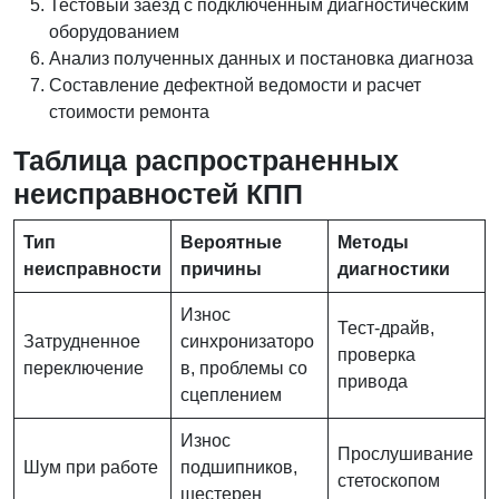
Тестовый заезд с подключенным диагностическим
оборудованием
Анализ полученных данных и постановка диагноза
Составление дефектной ведомости и расчет
стоимости ремонта
Таблица распространенных
неисправностей КПП
Тип
Вероятные
Методы
неисправности
причины
диагностики
Износ
Тест-драйв,
Затрудненное
синхронизаторо
проверка
переключение
в, проблемы со
привода
сцеплением
Износ
Прослушивание
Шум при работе
подшипников,
стетоскопом
шестерен